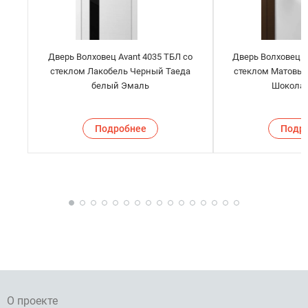
Дверь Волховец Avant 4035 ТБЛ со
Дверь Волховец A
стеклом Лакобель Черный Таеда
стеклом Матовый
белый Эмаль
Шокола
Подробнее
Подр
О проекте