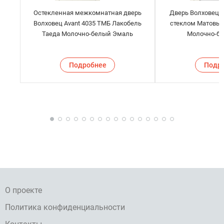
Остекленная межкомнатная дверь
Дверь Волховец A
Волховец Avant 4035 ТМБ Лакобель
стеклом Матовый
Таеда Молочно-белый Эмаль
Молочно-б
Подробнее
Подр
О проекте
Политика конфиденциальности