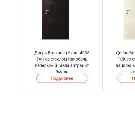
Дверь Волховец Avant 4035
Дверь Во
ТАН со стеклом Лакобель
ТСК со 
пепельный Таеда антрацит
ванильны
Эмаль
к
Подробнее
П