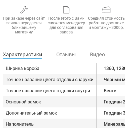
При заказе через сайт
После этого с Вами
Средняя стоимость
заявка передается
свяжется менеджер
работ по доставке
ближайшему
для согласования
и монтажу - 3000р.
магазину
заказа
Характеристики
Отзывы
Видео
Ширина короба
1360, 1280
Точное название цвета отделки снаружи
Черный ме
Точное название цвета отделки внутри
Венге
Основной замок
Гардиан 21
Дополнительный замок
Гардиан 32
Наполнитель
Минеральн