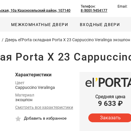
Телефон:
Email:
ская, 10а Красносельский район, 107140
8 (800) 9454177
МЕЖКОМНАТНЫЕ ДВЕРИ
ВХОДНЫЕ ДВЕРИ
X
/
Дверь el'Porta складная Porta X 23 Cappuccino Veralinga экошпон
ая Porta X 23 Cappuccin
Характеристики
Цвет
Cappuccino Veralinga
Материал
Средняя цена
экошпон
9 633
₽
Смотреть все характеристики
Заказать
Добавить в избранное