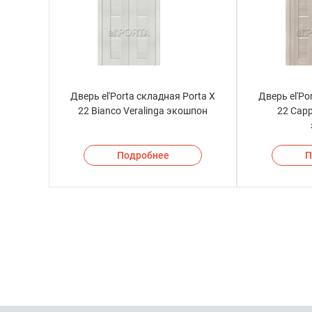
Дверь el'Porta складная Porta X
Дверь el'Po
22 Bianco Veralinga экошпон
22 Capp
Подробнее
П