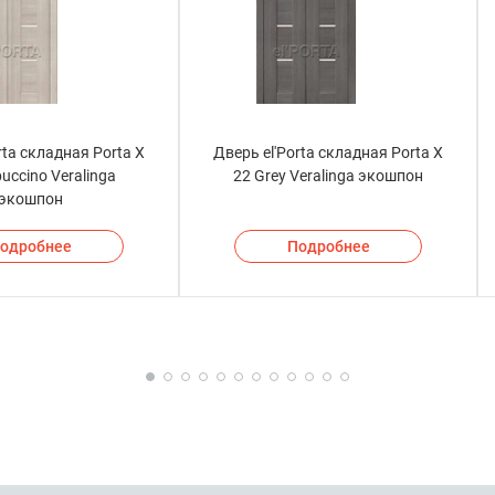
rta складная Porta X
Дверь el'Porta складная Porta X
uccino Veralinga
22 Grey Veralinga экошпон
экошпон
одробнее
Подробнее